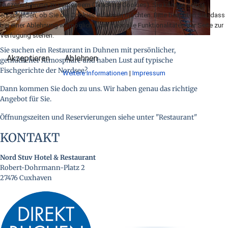
Nutzererfahrung zu verbessern (Tracking Cookies). Sie können selbst
entscheiden, ob Sie die Cookies zulassen möchten. Bitte beachten Sie, dass
bei einer Ablehnung womöglich nicht mehr alle Funktionalitäten der Seite zur
Verfügung stehen.
Sie suchen ein Restaurant in Duhnen mit persönlicher,
Akzeptieren
Ablehnen
gemütlicher Atmosphäre und haben Lust auf typische
Fischgerichte der Nordsee?
Weitere Informationen
|
Impressum
Dann kommen Sie doch zu uns. Wir haben genau das richtige
Angebot für Sie.
Öffnungszeiten und Reservierungen siehe unter "Restaurant"
KONTAKT
Nord Stuv Hotel & Restaurant
Robert-Dohrmann-Platz 2
27476 Cuxhaven